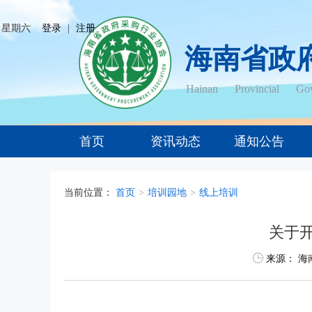
日 星期六
登录
|
注册
海南省政
Hainan Provincial Gov
首页
资讯动态
通知公告
当前位置：
首页
>
培训园地
>
线上培训
关于开
来源：
海