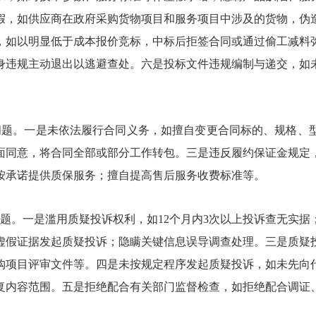
假，如供应商在政府采购货物项目和服务项目中涉及的货物，伪
，如以明显低于成本报价竞标，中标后拒签合同或通过偷工减料
身违规主动退出以逃避查处。六是投标文件违规编制与递交，如
问题。一是未依法履行合同义务，如擅自变更合同标的、规格、
面同意，将合同全部或部分工作转包。三是违反履约保证金规定
按承诺提供质保服务；擅自提高售后服务收费标准等。
题。一是滥用质疑投诉权利，如12个月内3次以上投诉查无实
虚假证据发起质疑投诉；隐瞒关键信息误导调查处理。三是质疑
购项目评审文件等。四是未按规定程序发起质疑投诉，如未先向
复内容范围。五是拒绝配合有关部门监督检查，如拒绝配合调证