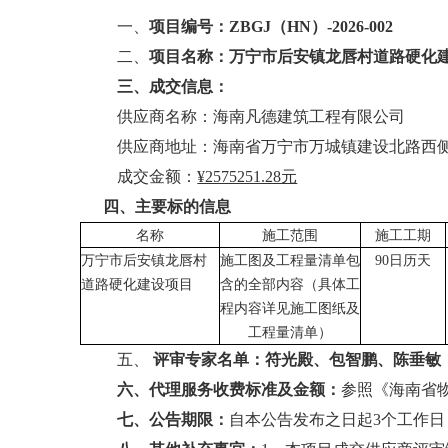
一、
项目编号：
ZBGJ（HN）-2026-002
二、
项目名称：
万宁市后安镇龙唇村道路硬化
三、成交信息：
供应商名称：海南凡德建筑工程有限公司
供应商地址：海南省万宁市万城镇建设北路西
成交金额：
¥2575251.28元
四、主要标的信息
名称
施工范围
施工工期
万宁市后安镇龙唇村
施工图及工程量清单包
90
日历天
道路硬化建设项目
含的全部内容（具体工
程内容详见施工图纸及
工程量清单）
五、
评审专家名单：
符光殿、包智鹏、陈垂敏
六、代理服务收费标准及金额：
参照《海南省
七、公告期限：
自本公告发布之日起3个工作日