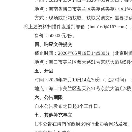
时间：
202
6
年
05
月
14
日
至
202
6
年
05
月
18
日
，每
地点：海南省海口市美兰区美苑路美苑小区
1号
方式：
现场或邮箱获取。获取采购文件需要提
将上述资料扫描件发送到邮箱（
hnth169@16
售价：500.00
元
/份。
四、响应文件提交
截止时间：
2026年05月19日14点30分
（北京时
地点：
海口市美兰区蓝天路
51号京航大酒店5楼
五、开启
时间：
2026年05月19日14点30分
（北京时间）
地点：
海口市美兰区蓝天路
51号京航大酒店5楼
六、公告期限
自本公告发布之日起
3个工作日。
七、其他补充事宜
1.本公告在
海南省政府采购行业协会
网站发布