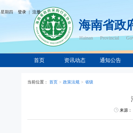
日 星期四
登录
|
注册
海南省政
Hainan Provincial Gov
首页
资讯动态
通知公告
当前位置：
首页
>
政策法规
>
省级
来源：