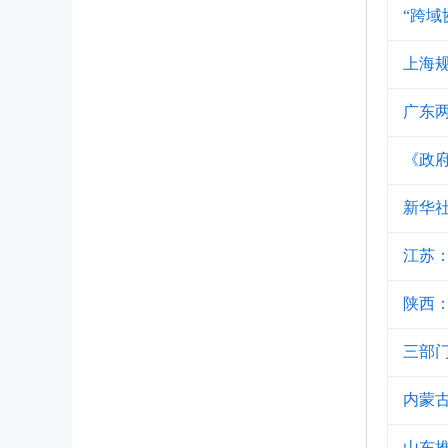
“跨域
上海
广东
《政
新华
江苏
陕西
三部
内蒙
山东