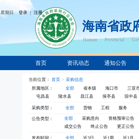
日 星期日
登录
|
注册
海南省政
Hainan Provincial Gov
首页
资讯动态
通知公告
当前位置：
首页
>
采购信息
所属地区：
全部
省本级
海口市
三亚
屯昌县
陵水县
昌江县
保亭县
琼中县
采购类型：
全部
货物
工程
服务
全部
采购意向
资格预审公告
公告类型：
成交公告
终止公告
更正公告
发布时间：
全部
近3日
近1周
近1月